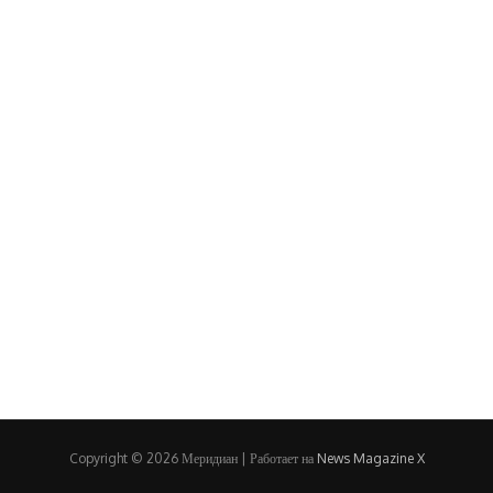
Copyright © 2026 Меридиан | Работает на
News Magazine X