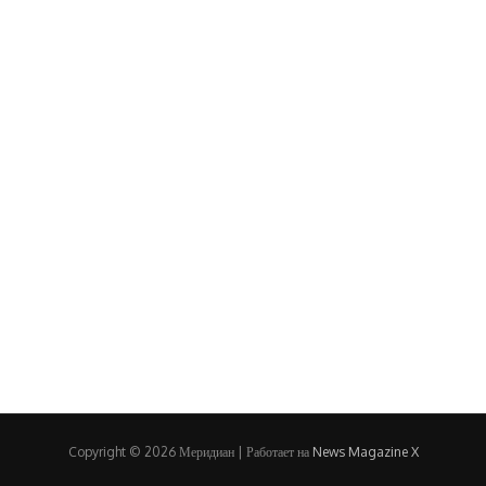
Copyright © 2026 Меридиан | Работает на
News Magazine X