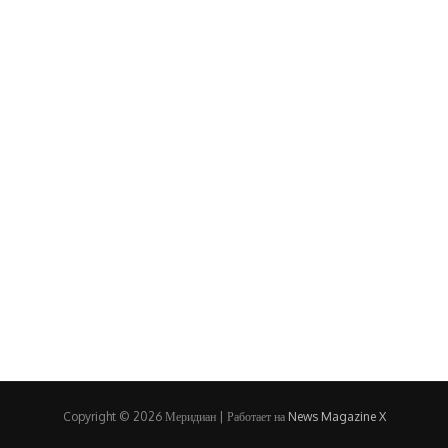
Copyright © 2026 Меридиан | Работает на
News Magazine X