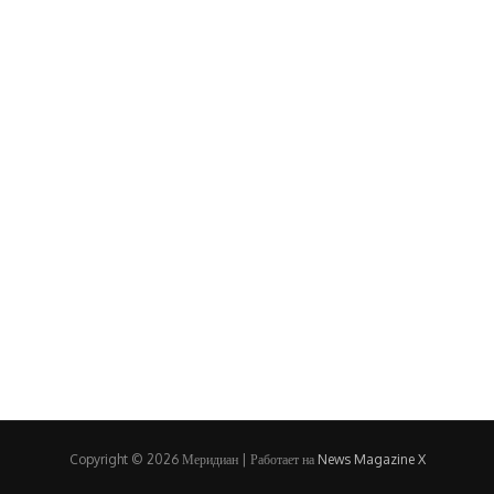
Copyright © 2026 Меридиан | Работает на
News Magazine X