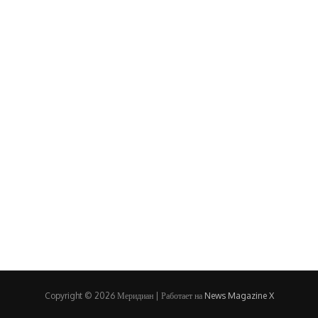
Copyright © 2026 Меридиан | Работает на
News Magazine X