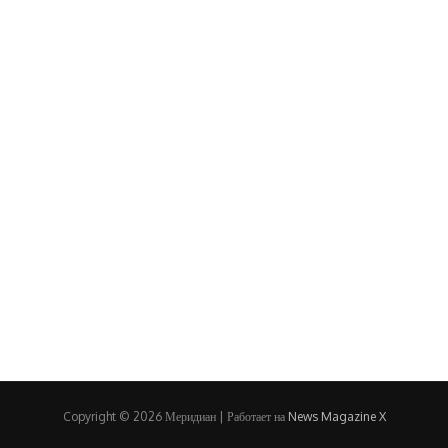
Copyright © 2026 Меридиан | Работает на
News Magazine X