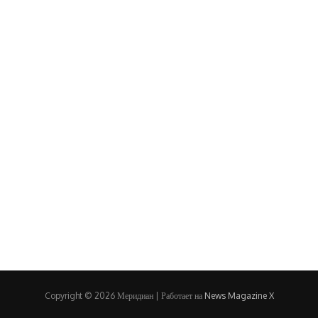
Copyright © 2026 Меридиан | Работает на
News Magazine X