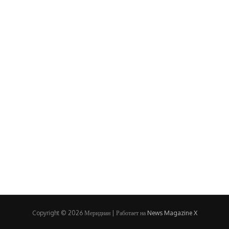
Copyright © 2026 Меридиан | Работает на
News Magazine X