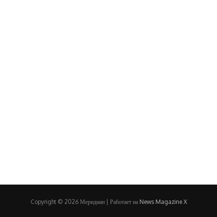
Copyright © 2026 Меридиан | Работает на
News Magazine X