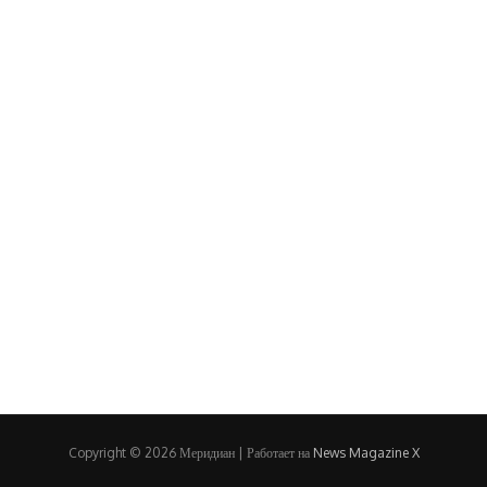
Copyright © 2026 Меридиан | Работает на
News Magazine X