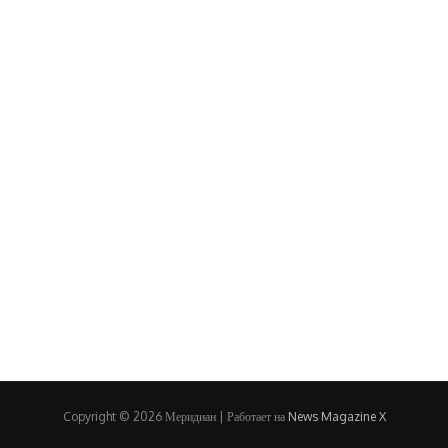
Copyright © 2026 Меридиан | Работает на
News Magazine X