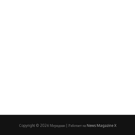
Copyright © 2026 Меридиан | Работает на
News Magazine X