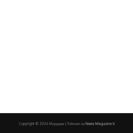
Copyright © 2026 Меридиан | Работает на
News Magazine X