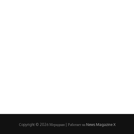
Copyright © 2026 Меридиан | Работает на
News Magazine X